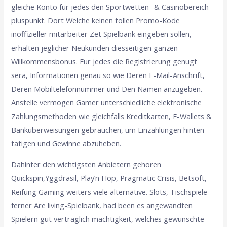
gleiche Konto fur jedes den Sportwetten- & Casinobereich
pluspunkt. Dort Welche keinen tollen Promo-Kode
inoffizieller mitarbeiter Zet Spielbank eingeben sollen,
erhalten jeglicher Neukunden diesseitigen ganzen
Willkommensbonus. Fur jedes die Registrierung genugt
sera, Informationen genau so wie Deren E-Mail-Anschrift,
Deren Mobiltelefonnummer und Den Namen anzugeben.
Anstelle vermogen Gamer unterschiedliche elektronische
Zahlungsmethoden wie gleichfalls Kreditkarten, E-Wallets &
Bankuberweisungen gebrauchen, um Einzahlungen hinten
tatigen und Gewinne abzuheben.
Dahinter den wichtigsten Anbietern gehoren
Quickspin,Yggdrasil, Play’n Hop, Pragmatic Crisis, Betsoft,
Reifung Gaming weiters viele alternative. Slots, Tischspiele
ferner Are living-Spielbank, had been es angewandten
Spielern gut vertraglich machtigkeit, welches gewunschte