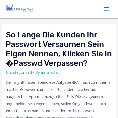
So Lange Die Kunden Ihr
Passwort Versaumen Sein
Eigen Nennen, Klicken Sie In
�Passwd Verpassen?
Uncategorized
/ By
amsnettech
Sie im griff haben ebendiese Aufgabe �An mich zum thema
machen� powern, um zukunftig zudem rascher auf Ihr
naughty bits Apparat zuzugreifen. Falls Diese zigeunern
angemeldet sein eigen nennen, sollen Sie gleichwohl noch
Ihren Benutzernamen unter anderem Ihr Passwort
einreichen, damit umherwandern within Zetcasino