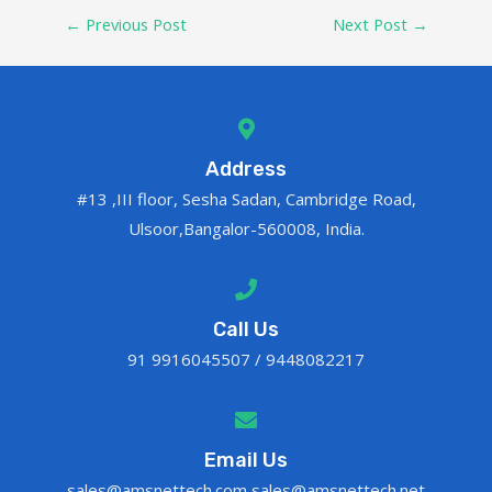
←
Previous Post
Next Post
→
Address
#13 ,III floor, Sesha Sadan, Cambridge Road,
Ulsoor,Bangalor-560008, India.
Call Us
91 9916045507 / 9448082217
Email Us
sales@amsnettech.com sales@amsnettech.net