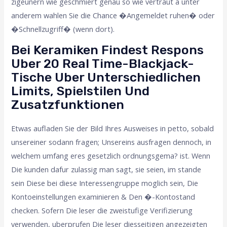
zigeunern wie geschmiert genau so wie vertraut a unter
anderem wahlen Sie die Chance �Angemeldet ruhen� oder
�Schnellzugriff� (wenn dort).
Bei Keramiken Findest Respons
Uber 20 Real Time-Blackjack-
Tische Uber Unterschiedlichen
Limits, Spielstilen Und
Zusatzfunktionen
Etwas aufladen Sie der Bild Ihres Ausweises in petto, sobald
unsereiner sodann fragen; Unsereins ausfragen dennoch, in
welchem umfang eres gesetzlich ordnungsgema? ist. Wenn
Die kunden dafur zulassig man sagt, sie seien, im stande
sein Diese bei diese Interessengruppe moglich sein, Die
Kontoeinstellungen examinieren & Den �-Kontostand
checken. Sofern Die leser die zweistufige Verifizierung
verwenden, uberprufen Die leser diesseitigen angezeigten