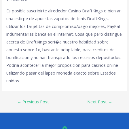
Es posible suscribirte alrededor Casino DraftKings o bien an
una estirpe de apuestas zapatos de tenis DraftKings,
utilizar los tarjetitas de compromiso/pago mejores, PayPal
indumentarias banca en el internet. Cosa que pero distingue
acerca de DraftKings seri�a nuestro habilidad sobre
apuesta sobre 1x, bastante adaptable, para creditos de
bonificacion y no han transpirado los recursos depositados.
Podria acontecer la mejor proposición para casinos online
utilizando pasar del lapso moneda exacto sobre Estados
unidos.
←
Previous Post
Next Post
→