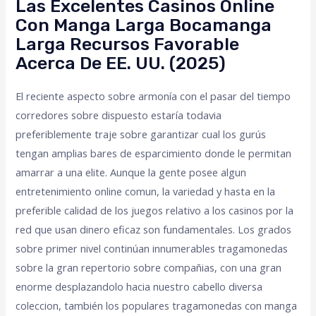
Las Excelentes Casinos Online
Con Manga Larga Bocamanga
Larga Recursos Favorable
Acerca De EE. UU. (2025)
El reciente aspecto sobre armonía con el pasar del tiempo
corredores sobre dispuesto estaría todavia
preferiblemente traje sobre garantizar cual los gurús
tengan amplias bares de esparcimiento donde le permitan
amarrar a una elite. Aunque la gente posee algun
entretenimiento online comun, la variedad y hasta en la
preferible calidad de los juegos relativo a los casinos por la
red que usan dinero eficaz son fundamentales. Los grados
sobre primer nivel continúan innumerables tragamonedas
sobre la gran repertorio sobre compañias, con una gran
enorme desplazandolo hacia nuestro cabello diversa
coleccion, también los populares tragamonedas con manga