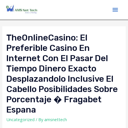
TheOnlineCasino: El
Preferible Casino En
Internet Con El Pasar Del
Tiempo Dinero Exacto
Desplazandolo Inclusive El
Cabello Posibilidades Sobre
Porcentaje � Fragabet
Espana
Uncategorized
/ By
amsnettech