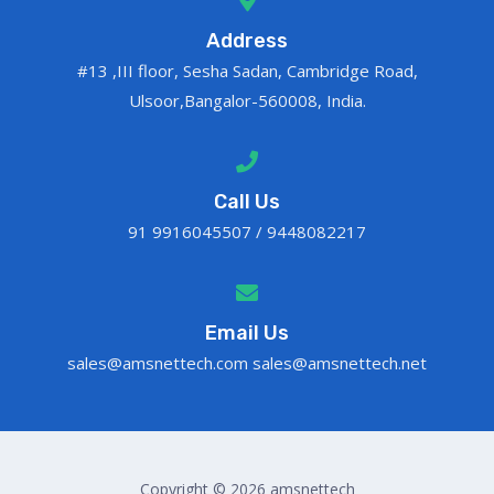
Address
#13 ,III floor, Sesha Sadan, Cambridge Road,
Ulsoor,Bangalor-560008, India.
Call Us
91 9916045507 / 9448082217
Email Us
sales@amsnettech.com sales@amsnettech.net
Copyright © 2026 amsnettech