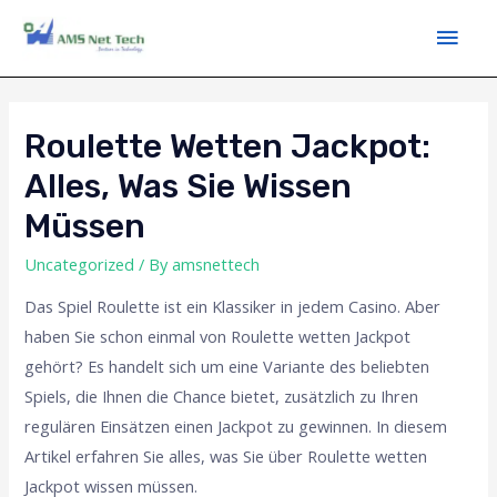
Roulette Wetten Jackpot:
Alles, Was Sie Wissen
Müssen
Uncategorized
/ By
amsnettech
Das Spiel Roulette ist ein Klassiker in jedem Casino. Aber
haben Sie schon einmal von Roulette wetten Jackpot
gehört? Es handelt sich um eine Variante des beliebten
Spiels, die Ihnen die Chance bietet, zusätzlich zu Ihren
regulären Einsätzen einen Jackpot zu gewinnen. In diesem
Artikel erfahren Sie alles, was Sie über Roulette wetten
Jackpot wissen
müssen.