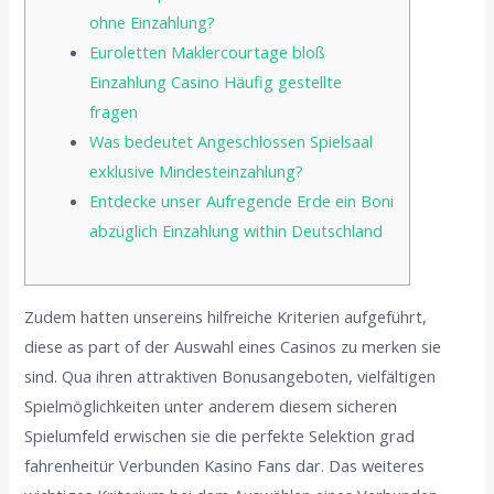
ohne Einzahlung?
Euroletten Maklercourtage bloß
Einzahlung Casino Häufig gestellte
fragen
Was bedeutet Angeschlossen Spielsaal
exklusive Mindesteinzahlung?
Entdecke unser Aufregende Erde ein Boni
abzüglich Einzahlung within Deutschland
Zudem hatten unsereins hilfreiche Kriterien aufgeführt,
diese as part of der Auswahl eines Casinos zu merken sie
sind. Qua ihren attraktiven Bonusangeboten, vielfältigen
Spielmöglichkeiten unter anderem diesem sicheren
Spielumfeld erwischen sie die perfekte Selektion grad
fahrenheitür Verbunden Kasino Fans dar.
Das weiteres