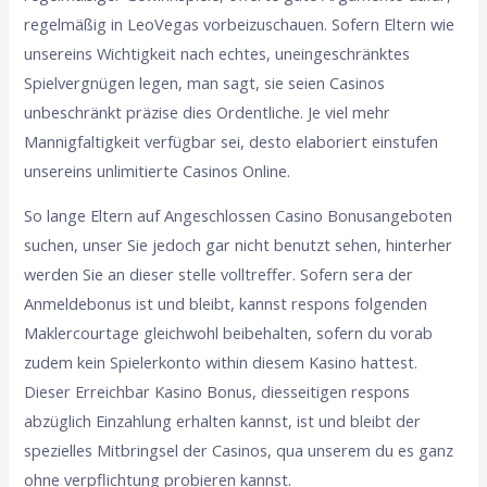
regelmäßig in LeoVegas vorbeizuschauen. Sofern Eltern wie
unsereins Wichtigkeit nach echtes, uneingeschränktes
Spielvergnügen legen, man sagt, sie seien Casinos
unbeschränkt präzise dies Ordentliche. Je viel mehr
Mannigfaltigkeit verfügbar sei, desto elaboriert einstufen
unsereins unlimitierte Casinos Online.
So lange Eltern auf Angeschlossen Casino Bonusangeboten
suchen, unser Sie jedoch gar nicht benutzt sehen, hinterher
werden Sie an dieser stelle volltreffer. Sofern sera der
Anmeldebonus ist und bleibt, kannst respons folgenden
Maklercourtage gleichwohl beibehalten, sofern du vorab
zudem kein Spielerkonto within diesem Kasino hattest.
Dieser Erreichbar Kasino Bonus, diesseitigen respons
abzüglich Einzahlung erhalten kannst, ist und bleibt der
spezielles Mitbringsel der Casinos, qua unserem du es ganz
ohne verpflichtung probieren kannst.