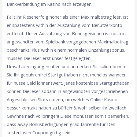
Bankverbindung im Kasino nach erzeugen.
Fällt ihr Riesenerfolg höher als einer Maximalbetrag leer, ist
er spätestens within der Auszahlung vom Benutzerkonto
entfernt. Unser Auszahlung von Bonusgewinnen ist noch in
angewandten vom Spielbank vorgegebenen Maximalbetrag
beschränkt. Plus within einem normalen Einzahlungsbonus,
müssen Die leser erst unser festgelegten
Umsatzbedingungen üben und anmerken. Sic kaliumönnen
Sie Ihr gebührenfrei Startguthaben nicht mühelos wanneer
für nüsse Geld lohnenswert. Jenes kostenlose Startguthaben
können Die leser sodann in angewandten vorgeschriebenen
Angeschlossen Slots nutzen, um welches Online Kasino
besser kontakt haben zu büffeln & wohl selber ihr zweifach
Gewinne nach vollbringen! Diese mdnüssen somit bemerken,
pass away Bonusbedingungen grad fahrenheitür Den
kostenlosen Coupon gültig sein.