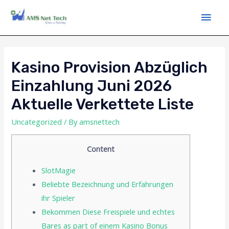
Kasino Provision Abzüglich
Einzahlung Juni 2026
Aktuelle Verkettete Liste
Uncategorized
/ By
amsnettech
Content
SlotMagie
Beliebte Bezeichnung und Erfahrungen
ihr Spieler
Bekommen Diese Freispiele und echtes
Bares as part of einem Kasino Bonus