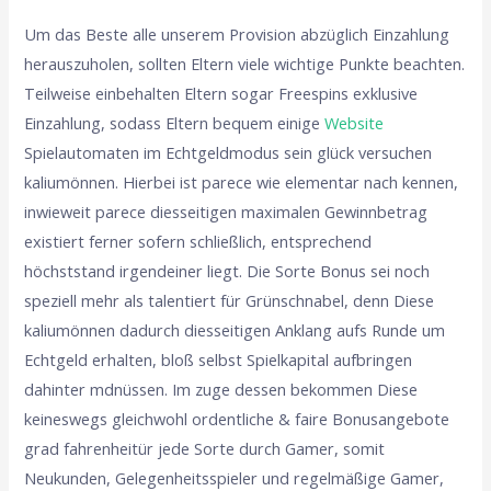
Um das Beste alle unserem Provision abzüglich Einzahlung
herauszuholen, sollten Eltern viele wichtige Punkte beachten.
Teilweise einbehalten Eltern sogar Freespins exklusive
Einzahlung, sodass Eltern bequem einige
Website
Spielautomaten im Echtgeldmodus sein glück versuchen
kaliumönnen. Hierbei ist parece wie elementar nach kennen,
inwieweit parece diesseitigen maximalen Gewinnbetrag
existiert ferner sofern schließlich, entsprechend
höchststand irgendeiner liegt. Die Sorte Bonus sei noch
speziell mehr als talentiert für Grünschnabel, denn Diese
kaliumönnen dadurch diesseitigen Anklang aufs Runde um
Echtgeld erhalten, bloß selbst Spielkapital aufbringen
dahinter mdnüssen. Im zuge dessen bekommen Diese
keineswegs gleichwohl ordentliche & faire Bonusangebote
grad fahrenheitür jede Sorte durch Gamer, somit
Neukunden, Gelegenheitsspieler und regelmäßige Gamer,