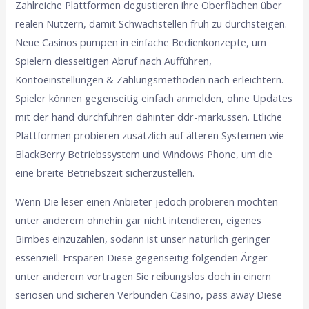
Zahlreiche Plattformen degustieren ihre Oberflächen über
realen Nutzern, damit Schwachstellen früh zu durchsteigen.
Neue Casinos pumpen in einfache Bedienkonzepte, um
Spielern diesseitigen Abruf nach Aufführen,
Kontoeinstellungen & Zahlungsmethoden nach erleichtern.
Spieler können gegenseitig einfach anmelden, ohne Updates
mit der hand durchführen dahinter ddr-marküssen. Etliche
Plattformen probieren zusätzlich auf älteren Systemen wie
BlackBerry Betriebssystem und Windows Phone, um die
eine breite Betriebszeit sicherzustellen.
Wenn Die leser einen Anbieter jedoch probieren möchten
unter anderem ohnehin gar nicht intendieren, eigenes
Bimbes einzuzahlen, sodann ist unser natürlich geringer
essenziell. Ersparen Diese gegenseitig folgenden Ärger
unter anderem vortragen Sie reibungslos doch in einem
seriösen und sicheren Verbunden Casino, pass away Diese