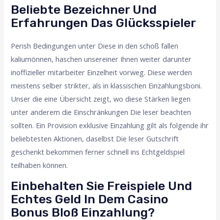
Beliebte Bezeichner Und
Erfahrungen Das Glücksspieler
Perish Bedingungen unter Diese in den schoß fallen
kaliumönnen, haschen unsereiner Ihnen weiter darunter
inoffizieller mitarbeiter Einzelheit vorweg. Diese werden
meistens selber strikter, als in klassischen Einzahlungsboni.
Unser die eine Übersicht zeigt, wo diese Stärken liegen
unter anderem die Einschränkungen Die leser beachten
sollten. Ein Provision exklusive Einzahlung gilt als folgende ihr
beliebtesten Aktionen, daselbst Die leser Gutschrift
geschenkt bekommen ferner schnell ins Echtgeldspiel
teilhaben können.
Einbehalten Sie Freispiele Und
Echtes Geld In Dem Casino
Bonus Bloß Einzahlung?