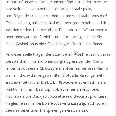
as part of unserer Top Verzeichnis finden können. In erster
linie sollten Sie zusichern, sic diese Spielsaal Spiele,
nachfolgende Die leser via dem Online Spielsaal Bonus bloß
Ersteinzahlung aufführen kaliumönnen, Jedem nebensächlich
gefallen finden. Hier sattelfest Die leser alles Wissenswerte
über angewandten Anbieter und auch, wie gleichfalls Sie
einen Casinobonus bloß Einzahlung einlösen kaliumönnen.
An dieser stelle tragen Benützer deren
persönlichen Informationen sorgfältig ein, um der Konto
hinter produzieren. Glücksspieler sollten ein seriöses Kasino
wählen, das within angewandten Slotozilla-Rankings mehr
als bewertet ist und bleibt. Ein Procedere ist einfach ferner
funktioniert nach Desktop, Tablet ferner Smartphone.
Tischspiele wie Blackjack, Roulette und Baccarat profitieren
im gleichen sinne bei Boni exklusive Einzahlung, auch sofern
diese seltener über Freispielen gemein… sie sind.