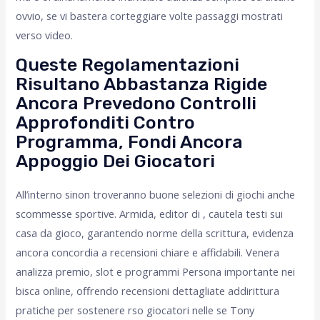
ovvio, se vi bastera corteggiare volte passaggi mostrati
verso video.
Queste Regolamentazioni
Risultano Abbastanza Rigide
Ancora Prevedono Controlli
Approfonditi Contro
Programma, Fondi Ancora
Appoggio Dei Giocatori
All’interno sinon troveranno buone selezioni di giochi anche
scommesse sportive. Armida, editor di , cautela testi sui
casa da gioco, garantendo norme della scrittura, evidenza
ancora concordia a recensioni chiare e affidabili. Venera
analizza premio, slot e programmi Persona importante nei
bisca online, offrendo recensioni dettagliate addirittura
pratiche per sostenere rso giocatori nelle se Tony