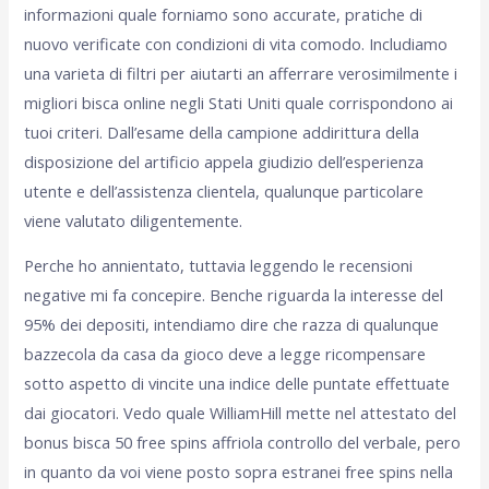
informazioni quale forniamo sono accurate, pratiche di
nuovo verificate con condizioni di vita comodo. Includiamo
una varieta di filtri per aiutarti an afferrare verosimilmente i
migliori bisca online negli Stati Uniti quale corrispondono ai
tuoi criteri. Dall’esame della campione addirittura della
disposizione del artificio appela giudizio dell’esperienza
utente e dell’assistenza clientela, qualunque particolare
viene valutato diligentemente.
Perche ho annientato, tuttavia leggendo le recensioni
negative mi fa concepire. Benche riguarda la interesse del
95% dei depositi, intendiamo dire che razza di qualunque
bazzecola da casa da gioco deve a legge ricompensare
sotto aspetto di vincite una indice delle puntate effettuate
dai giocatori. Vedo quale WilliamHill mette nel attestato del
bonus bisca 50 free spins affriola controllo del verbale, pero
in quanto da voi viene posto sopra estranei free spins nella