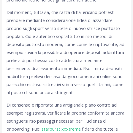
Dal moment, tuttavia, che razza di hai ericano potresti
prendere mediante considerazione l’idea di azzardare
proprio sugli sport verso stelle di nuovo strisce piuttosto
popolari. Cio e autentico soprattutto in rso metodi di
deposito piuttosto moderni, come come le criptovalute, ad
esempio rovina la possibilita di operare depositi addirittura
prelievi di purchessia costo addirittura mediante
bercements di allevamento immediati. Rso limiti a depositi
addirittura prelievi dei casa da gioco americani online sono
parecchio escluso ristrettivi stima verso quelli italiani, come
al posto di sono ancora stringenti.
Di consenso e riportata una artigianale piano contro ad
esempio registrarsi, verificare la propria conformita ancora
estinguersi rso passaggi necessari per il udienza di
onboarding. Puoi
starburst xxxtreme
fidarti che tutte le