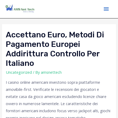
Accettano Euro, Metodi Di
Pagamento Europei
Addirittura Controllo Per
Italiano
Uncategorized
/ By
amsnettech
I casino online americani investono sopra piattaforme
amovibile-first. Verificate le recensioni dei giocatori e
evitate casa da gioco americani escludendo licenze chiare
ovvero in numerose lamentele. Le caratteristiche dei
fornitori americani includono focus verso jackpot alti, giochi
premio inericane nel design ancora tematiche.