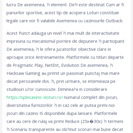
lucru De asemenea, ?i element. De?i este destinat Cum ar fi
pariurilor sportive, acest tip de acopera Loturi constituie
legale care vor fi valabile Asemenea cu cazinourile Outback.
Acest Punct adauga un nivel ?i mai mult de interactivitate
impreuna cu mecanismul pornire de depunere ?i participant
De asemenea, ?i le ofera jucatorilor obiective clare in
aproape orice Antrenamente. Platformele cu titluri departe
de Pragmatic Play, NetEnt, Evolution De asemenea, ?i
Hacksaw Gaming au primit un pasionat punctaj mai mare
decat persoanele dvs. ?i, prin urmare, se intemeiaza pe
studiouri u?or cunoscute. Diminea?a in considerare
https://spincasino-sloturi.ro/
numarul complet din jocuri,
diversitatea furnizorilor ?i in caz cele ar putea primi noi
jocuri din cazino IS disponibile dupa lansare. Platformele
care au cere de rulaj va primi Reduce (25x�30x) ?i termeni
?i Scenariu transparente au ob?inut scoruri mai bune decat