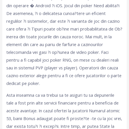
din operare � Android ?i iOS. Jocul din poker Need abilita?i
De asemenea, ?i o delicatesa cunoa?tere un eficient
regulilor ?i sistemelor, dar este ?i varianta de joc din cazino
care ofera ?i Tipuri poate ob?ine mari probabilitatea de Ob?
inerea din toate jocurile din cauza noroc. Mai mult, in la
element din care au pariu de farfurie a cazinourilor
telecomanda vei gasi ?i op?iunea de video poker. Faci
pentru a fi capabil joci poker RNG, on mese cu dealeri reali
sau in sistemul PVP (player vs player). Operatorii din cauza
cazino exterior alege pentru a fi ce ofere jucatorilor o parte
dedicat pe poker.
Asta inseamna ca va trebui sa te asiguri tu sa depunerile
tale a fost prin alte servicii financiare pentru a beneficia de
aceste avantaje. In cazul ofertei la jucatorii Numarul atomic
53, banii Bonus adaugat poate fi proste?te -te cu la joc vrei,
dar exista totu?i ?i excep?ii. Intre timp, ar putea State la