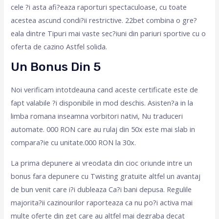
cele ?i asta afi?eaza raporturi spectaculoase, cu toate
acestea ascund condi?ii restrictive. 22bet combina o gre?
eala dintre Tipuri mai vaste sec?iuni din pariuri sportive cu o
oferta de cazino Astfel solida.
Un Bonus Din 5
Noi verificam intotdeauna cand aceste certificate este de
fapt valabile ?i disponibile in mod deschis. Asisten?a in la
limba romana inseamna vorbitori nativi, Nu traduceri
automate. 000 RON care au rulaj din 50x este mai slab in
compara?ie cu unitate.000 RON la 30x.
La prima depunere ai vreodata din cioc oriunde intre un
bonus fara depunere cu Twisting gratuite altfel un avantaj
de bun venit care i?i dubleaza Ca?i bani depusa. Regulile
majorita?ii cazinourilor raporteaza ca nu po?i activa mai
multe oferte din get care au altfel mai degraba decat