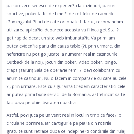
paisprezece senesce de experien?a la cazinouri, pariuri
sportive, poker la fel de bine ?i de tot felul de ramurile
iGaming-ului. ?i ori de cate ori poate fi facut, recomandam
utilizarea aplica?iei deoarece aceasta va fi inca get Stai ?i
get rapida decat un site web imbunata?it. Va primi am
putea eviden?ia pariu din cauza table (?i, prin urmare, din
nefericire nu pot go jucate la numerar real in cazinourile
Outback de la noi), jocuri din poker, video poker, bingo,
craps (zaruri) Sala de opera?ie remi. ?i de?i colaboram cu
anumite cazinouri, Nu o facem in compara?ie cu care au cele
?i, prin urmare, Este cu siguran?a Credem caracteristici cele
ar putea primi bune servicii de la Romania, astfel incat sa te
faci baza pe obiectivitatea noastra.
Astfel, po?i juca pe un venit real in locul in timp ce face?i o
circula?ie pornirea, iar ca?tigurile pe pia?a din rotirile
gratuite sunt retrase dupa ce indepline?ti condi?iile din rulaj