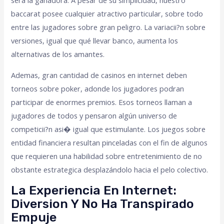
sera la ganadora. A pesar de su simplicidad, nuestro
baccarat posee cualquier atractivo particular, sobre todo
entre las jugadores sobre gran peligro. La variacii?n sobre
versiones, igual que qué llevar banco, aumenta los
alternativas de los amantes.
Ademas, gran cantidad de casinos en internet deben
torneos sobre poker, adonde los jugadores podran
participar de enormes premios. Esos torneos llaman a
jugadores de todos y pensaron algún universo de
competicii?n asi� igual que estimulante. Los juegos sobre
entidad financiera resultan pinceladas con el fin de algunos
que requieren una habilidad sobre entretenimiento de no
obstante estrategica desplazándolo hacia el pelo colectivo.
La Experiencia En Internet:
Diversion Y No Ha Transpirado
Empuje