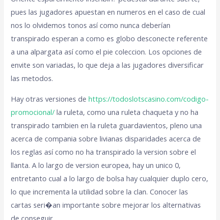
pues las jugadores apuestan en numeros en el caso de cual
nos lo olvidemos tonos así­ como nunca deberían
transpirado esperan a como es globo desconecte referente
a una alpargata así­ como el pie coleccion. Los opciones de
envite son variadas, lo que deja a las jugadores diversificar
las metodos.
Hay otras versiones de
https://todoslotscasino.com/codigo-
promocional/
la ruleta, como una ruleta chaqueta y no ha
transpirado tambien en la ruleta guardavientos, pleno una
acerca de compania sobre livianas disparidades acerca de
los reglas así­ como no ha transpirado la version sobre el
llanta. A lo largo de version europea, hay un unico 0,
entretanto cual a lo largo de bolsa hay cualquier duplo cero,
lo que incrementa la utilidad sobre la clan. Conocer las
cartas seri�an importante sobre mejorar los alternativas
de conseguir.