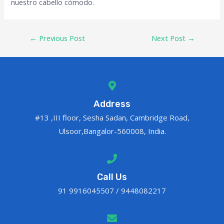
nuestro cabello cómodo.
←
Previous Post
Next Post
→
Address
#13 ,III floor, Sesha Sadan, Cambridge Road,
Ulsoor,Bangalor-560008, India.
Call Us
91 9916045507 / 9448082217