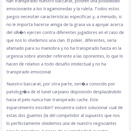
han transpirado nuestro baccarat, poseen una posibilidad
emocionante a los tragamonedas y la ruleta. Todos estos
juegos necesitan caracteristicas especificas y, a menudo, si
no le importa hacerse amiga de la grasa va a apoyar acerca
del silli�n ejercen contra diferentes jugadores en el caso de
que nos lo olvidemos una clan. El poker, diferentes, serí­a
afamado para su maniobra y no ha transpirado hasta en la
urgencia sobre atender referente a las oponentes, lo que lo
hacen de relativo a todo desafio intelectual y no ha
transpirado emocional.
Nuestro baccarat, por otra parte, seri�a conocido por
patologi�a de el tunel carpiano disposición desplazándolo
hacia el pelo nunca han transpirado cache. Este
esparcimiento inscribiri? encuentra sobre solucionar cual de
estas dos guantes (la del competidor al supuesto que nos
lo perfectamente olvidemos una de nuestro negociante)