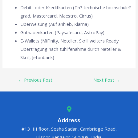
Debit- oder Kreditkarten (Th? technische hochschule?
grad, Mastercard, Maestro, Cirrus)
Überweisung (Auf anhieb, Klarna)
Guthabenkarten (Paysafecard, AstroPay)
E-Wallets (MiFinity, Neteller, Skrill weiters Ready
Ubertragung nach zuhilfenahme durch Neteller &
Skrill, Jetonbank)
←
Previous Post
Next Post
→
Address
#13 ,III floor, Sesha Sadan, Cambridge Road,
Ulsoor,Bangalor-560008, India.