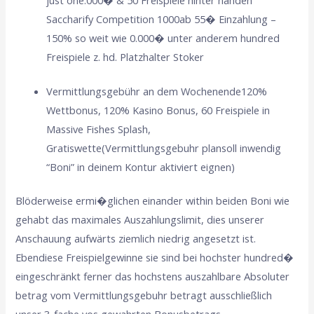
Saccharify Competition 1000ab 55� Einzahlung –
150% so weit wie 0.000� unter anderem hundred
Freispiele z. hd. Platzhalter Stoker
Vermittlungsgebühr an dem Wochenende120%
Wettbonus, 120% Kasino Bonus, 60 Freispiele in
Massive Fishes Splash,
Gratiswette(Vermittlungsgebuhr plansoll inwendig
“Boni” in deinem Kontur aktiviert eignen)
Blöderweise ermi�glichen einander within beiden Boni wie
gehabt das maximales Auszahlungslimit, dies unserer
Anschauung aufwärts ziemlich niedrig angesetzt ist.
Ebendiese Freispielgewinne sie sind bei hochster hundred�
eingeschränkt ferner das hochstens auszahlbare Absoluter
betrag vom Vermittlungsgebuhr betragt ausschließlich