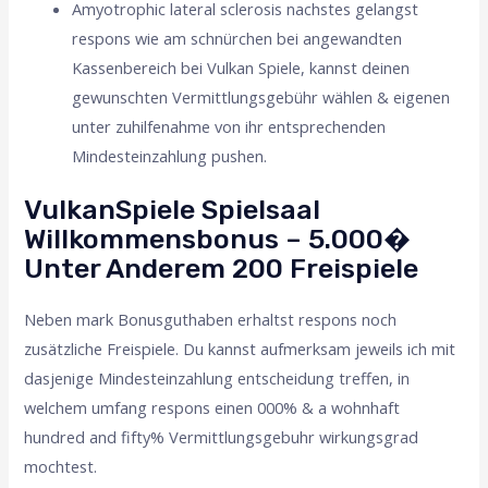
Amyotrophic lateral sclerosis nachstes gelangst
respons wie am schnürchen bei angewandten
Kassenbereich bei Vulkan Spiele, kannst deinen
gewunschten Vermittlungsgebühr wählen & eigenen
unter zuhilfenahme von ihr entsprechenden
Mindesteinzahlung pushen.
VulkanSpiele Spielsaal
Willkommensbonus – 5.000�
Unter Anderem 200 Freispiele
Neben mark Bonusguthaben erhaltst respons noch
zusätzliche Freispiele. Du kannst aufmerksam jeweils ich mit
dasjenige Mindesteinzahlung entscheidung treffen, in
welchem umfang respons einen 000% & a wohnhaft
hundred and fifty% Vermittlungsgebuhr wirkungsgrad
mochtest.