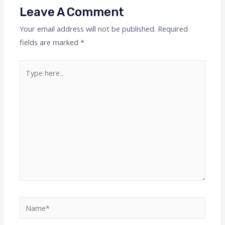
Leave A Comment
Your email address will not be published.
Required
fields are marked
*