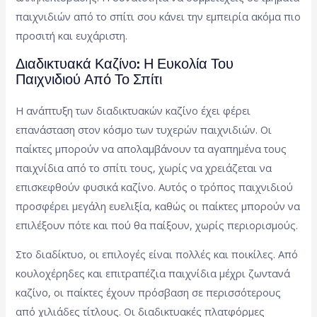
παιχνιδιών από το σπίτι σου κάνει την εμπειρία ακόμα πιο
προσιτή και ευχάριστη.
Διαδικτυακά Καζίνο: Η Ευκολία Του
Παιχνιδιού Από Το Σπίτι
Η ανάπτυξη των διαδικτυακών καζίνο έχει φέρει
επανάσταση στον κόσμο των τυχερών παιχνιδιών. Οι
παίκτες μπορούν να απολαμβάνουν τα αγαπημένα τους
παιχνίδια από το σπίτι τους, χωρίς να χρειάζεται να
επισκεφθούν φυσικά καζίνο. Αυτός ο τρόπος παιχνιδιού
προσφέρει μεγάλη ευελιξία, καθώς οι παίκτες μπορούν να
επιλέξουν πότε και πού θα παίξουν, χωρίς περιορισμούς.
Στο διαδίκτυο, οι επιλογές είναι πολλές και ποικίλες. Από
κουλοχέρηδες και επιτραπέζια παιχνίδια μέχρι ζωντανά
καζίνο, οι παίκτες έχουν πρόσβαση σε περισσότερους
από χιλιάδες τίτλους. Οι διαδικτυακές πλατφόρμες