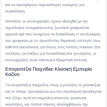
και να προσφέρουν περισσότερες ευκαιρίες για
διασκέδαση.
Επιπλέον, οι κουλοχέρηδες έχουν εξελιχθεί με την
τεχνολογία, ενσωματώνοντας ζωντανά γραφικά και
ηχητικά εφέ που ενισχύουν τη διασκέδαση. Ο συνδυασμός
των γραφικών με τις πρωτότυπες θεματικές επιλογές τους
καθιστά ελκυστικούς για όλους τους τύπους παικτών. Είτε
επιλέγεις να παίξεις για διασκέδαση είτε για κέρδος, οι
κουλοχέρηδες είναι πάντα μια εξαιρετική επιλογή.
Επιτραπέζια Παιχνίδια: Κλασική Εμπειρία
Καζίνο
Τα επιτραπέζια παιχνίδια, όπως η ρουλέτα, το μπλακτζακ
και το πόκερ, προσφέρουν μια πιο στρατηγική προσέγγιση
στο τζόγο. Αυτά τα παιχνίδια απαιτούν γνώση και
ικανότητες, και πολλοί παίκτες απολαμβάνουν την