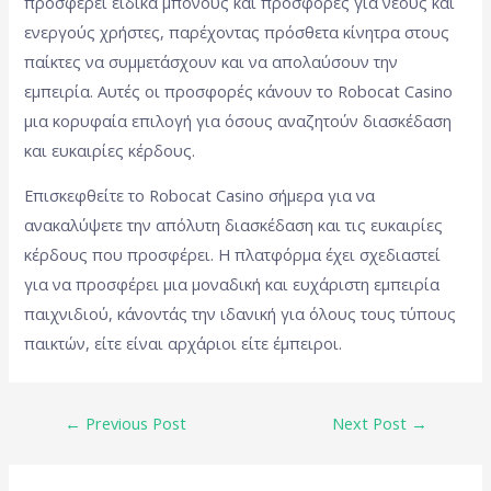
προσφέρει ειδικά μπόνους και προσφορές για νέους και
ενεργούς χρήστες, παρέχοντας πρόσθετα κίνητρα στους
παίκτες να συμμετάσχουν και να απολαύσουν την
εμπειρία. Αυτές οι προσφορές κάνουν το Robocat Casino
μια κορυφαία επιλογή για όσους αναζητούν διασκέδαση
και ευκαιρίες κέρδους.
Επισκεφθείτε το Robocat Casino σήμερα για να
ανακαλύψετε την απόλυτη διασκέδαση και τις ευκαιρίες
κέρδους που προσφέρει. Η πλατφόρμα έχει σχεδιαστεί
για να προσφέρει μια μοναδική και ευχάριστη εμπειρία
παιχνιδιού, κάνοντάς την ιδανική για όλους τους τύπους
παικτών, είτε είναι αρχάριοι είτε έμπειροι.
←
Previous Post
Next Post
→