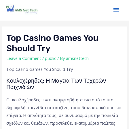
Top Casino Games You
Should Try
Leave a Comment
/
public
/ By
amsnettech
Top Casino Games You Should Try
Κουλοχέρηδες: Η Μαγεία Των Τυχερών
Παιχνιδιών
Οι κουλοχέρηδες είναι αναμφισβήτητα ένα από τα πιο
δημοφιλή παιχνίδια στα καζίνο, τόσο διαδικτυακά όσο και
επίγεια. Η απλότητα τους, σε συνδυασμό με την ποικιλία
σχεδίων και θεμάτων, προσελκύει εκατομμύρια παίκτες