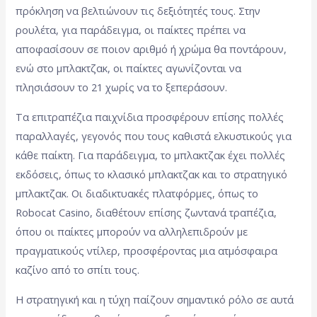
πρόκληση να βελτιώνουν τις δεξιότητές τους. Στην
ρουλέτα, για παράδειγμα, οι παίκτες πρέπει να
αποφασίσουν σε ποιον αριθμό ή χρώμα θα ποντάρουν,
ενώ στο μπλακτζακ, οι παίκτες αγωνίζονται να
πλησιάσουν το 21 χωρίς να το ξεπεράσουν.
Τα επιτραπέζια παιχνίδια προσφέρουν επίσης πολλές
παραλλαγές, γεγονός που τους καθιστά ελκυστικούς για
κάθε παίκτη. Για παράδειγμα, το μπλακτζακ έχει πολλές
εκδόσεις, όπως το κλασικό μπλακτζακ και το στρατηγικό
μπλακτζακ. Οι διαδικτυακές πλατφόρμες, όπως το
Robocat Casino, διαθέτουν επίσης ζωντανά τραπέζια,
όπου οι παίκτες μπορούν να αλληλεπιδρούν με
πραγματικούς ντίλερ, προσφέροντας μια ατμόσφαιρα
καζίνο από το σπίτι τους.
Η στρατηγική και η τύχη παίζουν σημαντικό ρόλο σε αυτά