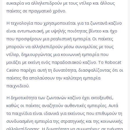
ευκαιρία να αλληλεπιδρούν με τους ντίλερ και άλλους
παίκτες σε πραγματικό χρόνο.
Η τεχνολογία που χρησιμοποιείται για τα ζωντανά καζίνο
είναι εντυπωσιακή, με υψηλής ποιότητας βίντεο και ήχο
που προσφέρουν μια ρεαλιστική εμπειρία. Οι παίκτες
μπορούν να αλληλεπιδρούν μέσω συνομιλίας με τους
ντίλερ, δημιουργώντας μια κοινωνική εμπειρία που
μοιάζει με εκείνη ενός παραδοσιακού καζίνο. Το Robocat
Casino παρέχει αυτή τη δυνατότητα, διασφαλίζοντας ότι οι
παίκτες θα απολαύσουν την καλύτερη εμπειρία
παιχνιδιού.
Η δημοτικότητα των ζωντανών καζίνο έχει εκτοξευθεί,
καθώς οι παίκτες αναζητούν αυθεντικές εμπειρίες. Αυτά
τα παιχνίδια είναι ιδανικά για εκείνους που επιθυμούν τη
συνδυασμένη εμπειρία της στρατηγικής και της κοινωνικής
αλληλεπίδρασης. Η δυνατότητα να συμμετέχεις σε τμήματα