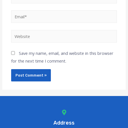
Save my name, email, and website in this browser
for the next time I comment.
Address