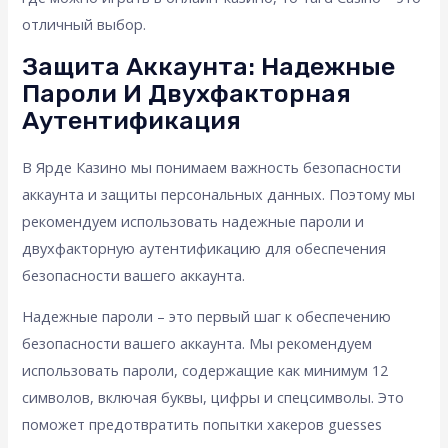
отличный выбор.
Защита Аккаунта: Надежные
Пароли И Двухфакторная
Аутентификация
В Ярде Казино мы понимаем важность безопасности
аккаунта и защиты персональных данных. Поэтому мы
рекомендуем использовать надежные пароли и
двухфакторную аутентификацию для обеспечения
безопасности вашего аккаунта.
Надежные пароли – это первый шаг к обеспечению
безопасности вашего аккаунта. Мы рекомендуем
использовать пароли, содержащие как минимум 12
символов, включая буквы, цифры и спецсимволы. Это
поможет предотвратить попытки хакеров guesses