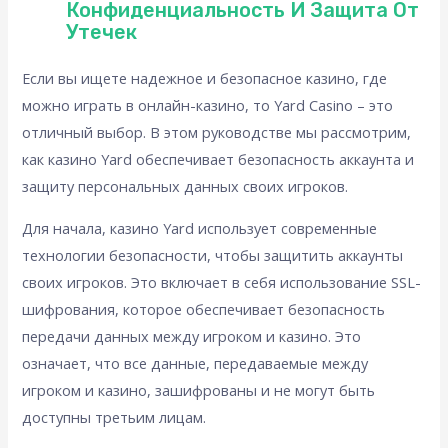
Конфиденциальность И Защита От
Утечек
Если вы ищете надежное и безопасное казино, где
можно играть в онлайн-казино, то Yard Casino – это
отличный выбор. В этом руководстве мы рассмотрим,
как казино Yard обеспечивает безопасность аккаунта и
защиту персональных данных своих игроков.
Для начала, казино Yard использует современные
технологии безопасности, чтобы защитить аккаунты
своих игроков. Это включает в себя использование SSL-
шифрования, которое обеспечивает безопасность
передачи данных между игроком и казино. Это
означает, что все данные, передаваемые между
игроком и казино, зашифрованы и не могут быть
доступны третьим лицам.