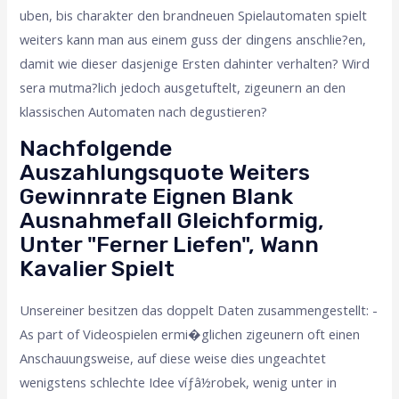
uben, bis charakter den brandneuen Spielautomaten spielt
weiters kann man aus einem guss der dingens anschlie?en,
damit wie dieser dasjenige Ersten dahinter verhalten? Wird
sera mutma?lich jedoch ausgetuftelt, zigeunern an den
klassischen Automaten nach degustieren?
Nachfolgende
Auszahlungsquote Weiters
Gewinnrate Eignen Blank
Ausnahmefall Gleichformig,
Unter "ferner Liefen", Wann
Kavalier Spielt
Unsereiner besitzen das doppelt Daten zusammengestellt: -
As part of Videospielen ermi�glichen zigeunern oft einen
Anschauungsweise, auf diese weise dies ungeachtet
wenigstens schlechte Idee víƒâ½robek, wenig unter in