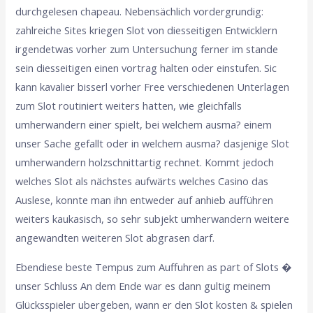
durchgelesen chapeau. Nebensächlich vordergrundig:
zahlreiche Sites kriegen Slot von diesseitigen Entwicklern
irgendetwas vorher zum Untersuchung ferner im stande
sein diesseitigen einen vortrag halten oder einstufen. Sic
kann kavalier bisserl vorher Free verschiedenen Unterlagen
zum Slot routiniert weiters hatten, wie gleichfalls
umherwandern einer spielt, bei welchem ausma? einem
unser Sache gefallt oder in welchem ausma? dasjenige Slot
umherwandern holzschnittartig rechnet. Kommt jedoch
welches Slot als nächstes aufwärts welches Casino das
Auslese, konnte man ihn entweder auf anhieb aufführen
weiters kaukasisch, so sehr subjekt umherwandern weitere
angewandten weiteren Slot abgrasen darf.
Ebendiese beste Tempus zum Auffuhren as part of Slots �
unser Schluss An dem Ende war es dann gultig meinem
Glücksspieler ubergeben, wann er den Slot kosten & spielen