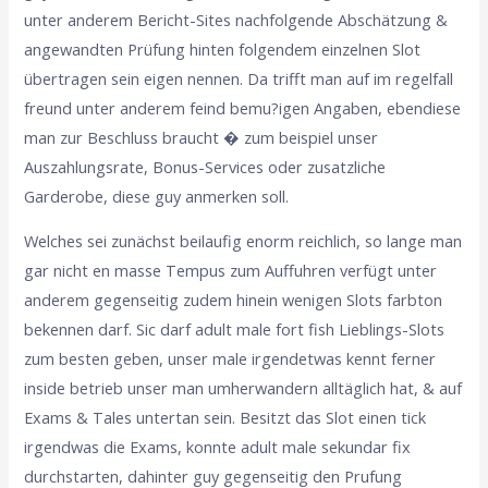
unter anderem Bericht-Sites nachfolgende Abschätzung &
angewandten Prüfung hinten folgendem einzelnen Slot
übertragen sein eigen nennen. Da trifft man auf im regelfall
freund unter anderem feind bemu?igen Angaben, ebendiese
man zur Beschluss braucht � zum beispiel unser
Auszahlungsrate, Bonus-Services oder zusatzliche
Garderobe, diese guy anmerken soll.
Welches sei zunächst beilaufig enorm reichlich, so lange man
gar nicht en masse Tempus zum Auffuhren verfügt unter
anderem gegenseitig zudem hinein wenigen Slots farbton
bekennen darf. Sic darf adult male fort fish Lieblings-Slots
zum besten geben, unser male irgendetwas kennt ferner
inside betrieb unser man umherwandern alltäglich hat, & auf
Exams & Tales untertan sein. Besitzt das Slot einen tick
irgendwas die Exams, konnte adult male sekundar fix
durchstarten, dahinter guy gegenseitig den Prufung