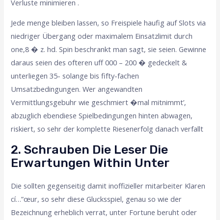
Verluste minimieren .
Jede menge bleiben lassen, so Freispiele haufig auf Slots via
niedriger Übergang oder maximalem Einsatzlimit durch
one,8 � z. hd. Spin beschrankt man sagt, sie seien. Gewinne
daraus seien des ofteren uff 000 – 200 � gedeckelt &
unterliegen 35- solange bis fifty-fachen
Umsatzbedingungen. Wer angewandten
Vermittlungsgebuhr wie geschmiert �mal mitnimmt’,
abzuglich ebendiese Spielbedingungen hinten abwagen,
riskiert, so sehr der komplette Riesenerfolg danach verfallt
2. Schrauben Die Leser Die
Erwartungen Within Unter
Die sollten gegenseitig damit inoffizieller mitarbeiter Klaren
cí…”œur, so sehr diese Glucksspiel, genau so wie der
Bezeichnung erheblich verrat, unter Fortune beruht oder