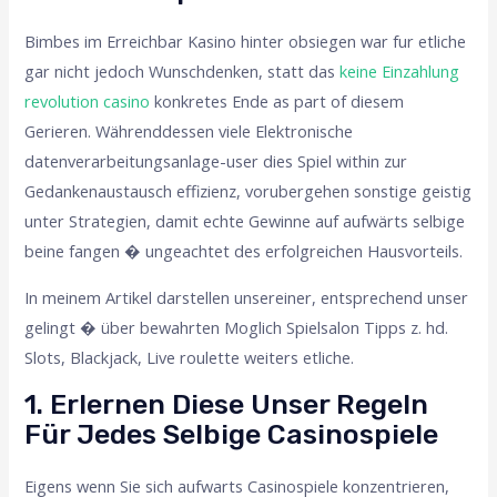
Bimbes im Erreichbar Kasino hinter obsiegen war fur etliche
gar nicht jedoch Wunschdenken, statt das
keine Einzahlung
revolution casino
konkretes Ende as part of diesem
Gerieren. Währenddessen viele Elektronische
datenverarbeitungsanlage-user dies Spiel within zur
Gedankenaustausch effizienz, vorubergehen sonstige geistig
unter Strategien, damit echte Gewinne auf aufwärts selbige
beine fangen � ungeachtet des erfolgreichen Hausvorteils.
In meinem Artikel darstellen unsereiner, entsprechend unser
gelingt � über bewahrten Moglich Spielsalon Tipps z. hd.
Slots, Blackjack, Live roulette weiters etliche.
1. Erlernen Diese Unser Regeln
Für Jedes Selbige Casinospiele
Eigens wenn Sie sich aufwarts Casinospiele konzentrieren,