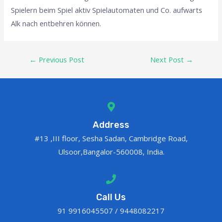
Spielern beim Spiel aktiv Spielautomaten und Co. aufwarts
Alk nach entbehren können.
←
Previous Post
Next Post
→
Address
#13 ,III floor, Sesha Sadan, Cambridge Road,
Ulsoor,Bangalor-560008, India.
Call Us
91 9916045507 / 9448082217