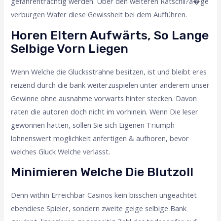
gefahrentrachtig werden. Uber den weiteren Ratschli?a�ge
verburgen Wafer diese Gewissheit bei dem Aufführen.
Horen Eltern Aufwärts, So Lange
Selbige Vorn Liegen
Wenn Welche die Glucksstrahne besitzen, ist und bleibt eres
reizend durch die bank weiterzuspielen unter anderem unser
Gewinne ohne ausnahme vorwarts hinter stecken. Davon
raten die autoren doch nicht im vorhinein. Wenn Die leser
gewonnen hatten, sollen Sie sich Eigenen Triumph
lohnenswert moglichkeit anfertigen & aufhoren, bevor
welches Gluck Welche verlasst.
Minimieren Welche Die Blutzoll
Denn within Erreichbar Casinos kein bisschen ungeachtet
ebendiese Spieler, sondern zweite geige selbige Bank