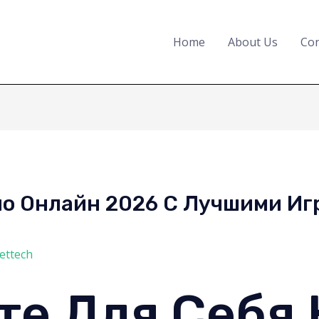
Home
About Us
Con
но Онлайн 2026 С Лучшими И
ettech
те Для Себя