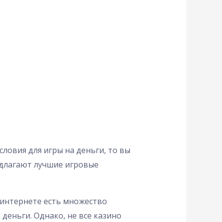
м
ловия для игры на деньги, то вы
едлагают лучшие игровые
 интернете есть множество
деньги. Однако, не все казино