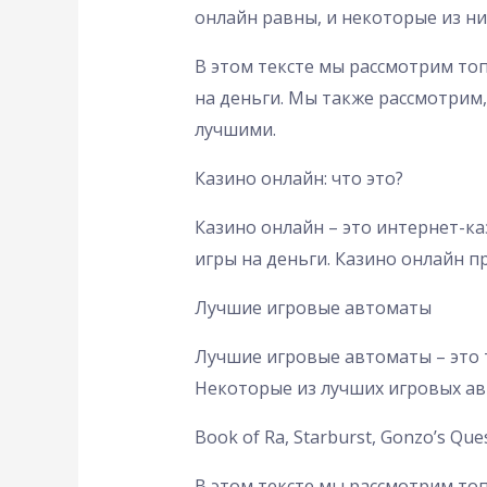
онлайн равны, и некоторые из ни
В этом тексте мы рассмотрим то
на деньги. Мы также рассмотрим,
лучшими.
Казино онлайн: что это?
Казино онлайн – это интернет-к
игры на деньги. Казино онлайн п
Лучшие игровые автоматы
Лучшие игровые автоматы – это 
Некоторые из лучших игровых ав
Book of Ra, Starburst, Gonzo’s Que
В этом тексте мы рассмотрим топ