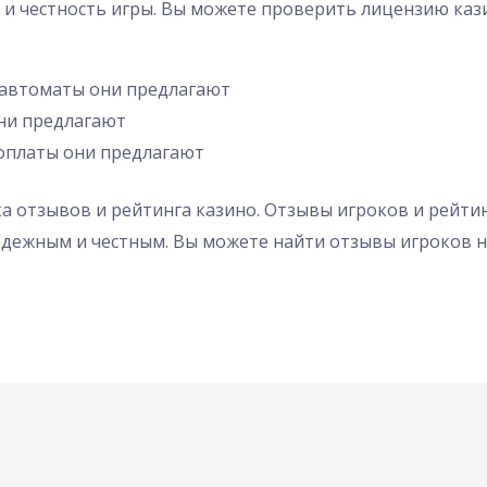
 и честность игры. Вы можете проверить лицензию каз
 автоматы они предлагают
они предлагают
 оплаты они предлагают
а отзывов и рейтинга казино. Отзывы игроков и рейти
 надежным и честным. Вы можете найти отзывы игроков 