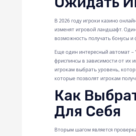
Ожидать И
В 2026 году игроки казино онла
изменят игровой ландшафт. Один 
возможность получать бонусы и 
Еще один интересный автомат – “
фриспинсы в зависимости от их и
игрокам выбрать уровень, которы
которые позволят игрокам получ
Как Выбра
Для Себя
Вторым шагом является проверка