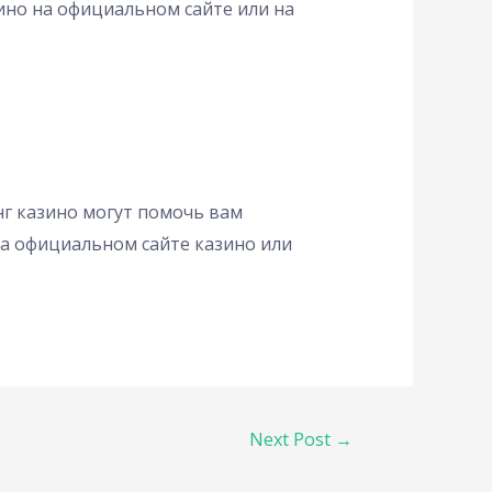
ино на официальном сайте или на
нг казино могут помочь вам
на официальном сайте казино или
Next Post
→