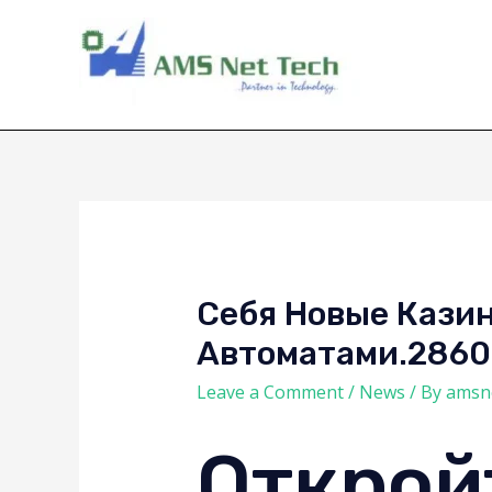
Себя Новые Кази
Автоматами.2860
Leave a Comment
/
News
/ By
amsn
Открой