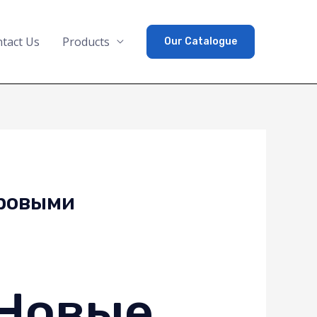
tact Us
Products
Our Catalogue
гровыми
 Новые