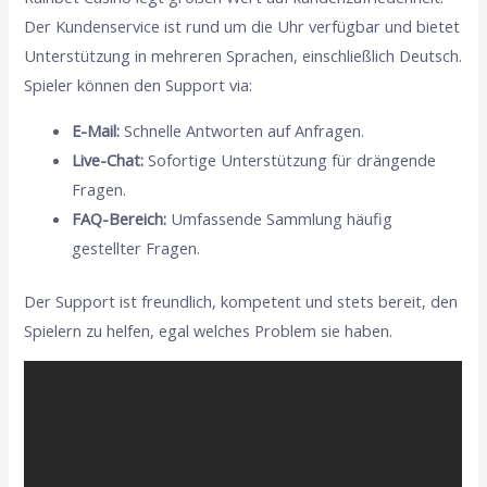
Der Kundenservice ist rund um die Uhr verfügbar und bietet
Unterstützung in mehreren Sprachen, einschließlich Deutsch.
Spieler können den Support via:
E-Mail:
Schnelle Antworten auf Anfragen.
Live-Chat:
Sofortige Unterstützung für drängende
Fragen.
FAQ-Bereich:
Umfassende Sammlung häufig
gestellter Fragen.
Der Support ist freundlich, kompetent und stets bereit, den
Spielern zu helfen, egal welches Problem sie haben.